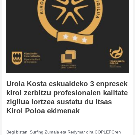
kirol
zerbitzu
profesionalen
kalitate
zigilua
lortzea
sustatu
du
Itsas
Kirol
Poloa
ekimenak
Urola Kosta eskualdeko 3 enpresek
kirol zerbitzu profesionalen kalitate
zigilua lortzea sustatu du Itsas
Kirol Poloa ekimenak
Actividad Deportiva
,
Deportistas Profesionales
,
Talento
/
admin
Begi bistan, Surfing Zumaia eta Redymar dira COPLEFCren