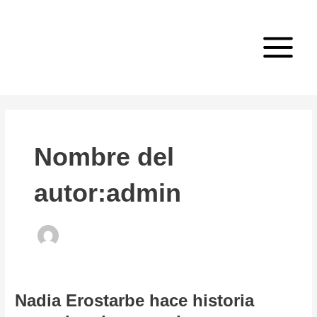
Ir
Main
al
Menu
contenido
Nombre del
autor:admin
Nadia
Nadia Erostarbe hace historia
Erostarbe