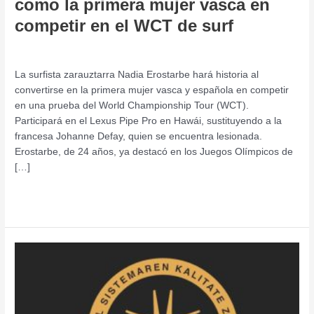
como la primera mujer vasca en
hace
competir en el WCT de surf
historia
como
Actividad Deportiva
,
Deportistas Profesionales
,
Talento
/
admin
la
primera
La surfista zarauztarra Nadia Erostarbe hará historia al
mujer
convertirse en la primera mujer vasca y española en competir
vasca
en una prueba del World Championship Tour (WCT).
en
Participará en el Lexus Pipe Pro en Hawái, sustituyendo a la
competir
francesa Johanne Defay, quien se encuentra lesionada.
en
Erostarbe, de 24 años, ya destacó en los Juegos Olímpicos de
el
[…]
WCT
de
Leer más »
surf
Urola
Kosta
eskualdeko
3
enpresek