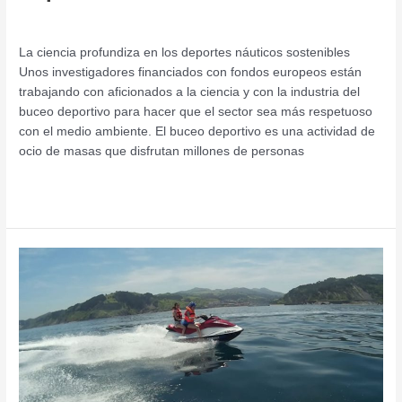
Emprendimiento
/
admin
La ciencia profundiza en los deportes náuticos sostenibles
Unos investigadores financiados con fondos europeos están
trabajando con aficionados a la ciencia y con la industria del
buceo deportivo para hacer que el sector sea más respetuoso
con el medio ambiente. El buceo deportivo es una actividad de
ocio de masas que disfrutan millones de personas
Leer más »
Sello
de
Calidad
para
las
empresas
del
sector