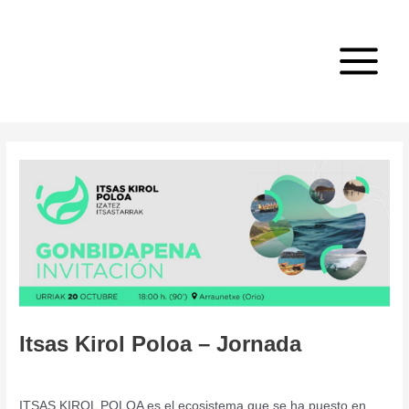
Ir
Navegación
Main
al
de
Menu
contenido
entradas
Itsas Kirol Poloa – Jornada
Deja un comentario
/
Jornada
/ Por
admin
ITSAS KIROL POLOA es el ecosistema que se ha puesto en