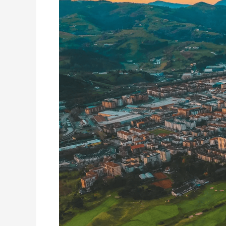
de
Itsas
Kirol
Poloa