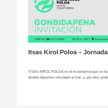
Poloa
–
Jornada
Itsas Kirol Poloa – Jornada
Deja un comentario
/
Jornada
/
admin
ITSAS KIROL POLOA es el ecosistema que se ha pue
ámbito deportivo vinculado al mar; y, por otra, prof
Leer más »