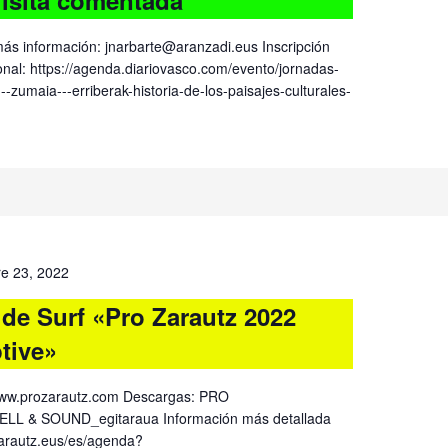
ás información: jnarbarte@aranzadi.eus Inscripción
ional: https://agenda.diariovasco.com/evento/jornadas-
-zumaia---erriberak-historia-de-los-paisajes-culturales-
re 23, 2022
e Surf «Pro Zarautz 2022
tive»
www.prozarautz.com Descargas: PRO
LL & SOUND_egitaraua Información más detallada
zarautz.eus/es/agenda?