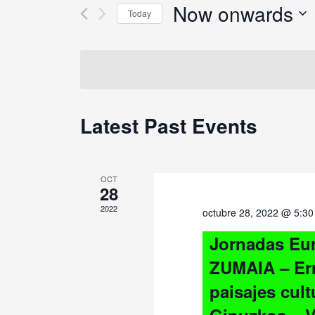
Views
by
Now onwards
Today
Keyword.
Navigation
Select
date.
Latest Past Events
OCT
28
2022
octubre 28, 2022 @ 5:3
Jornadas Eur
ZUMAIA – Err
paisajes cult
Gipuzkoa – V