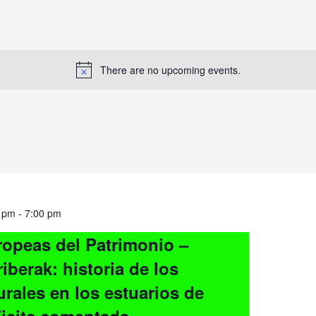
There are no upcoming events.
0 pm
-
7:00 pm
opeas del Patrimonio –
iberak: historia de los
urales en los estuarios de
isita comentada