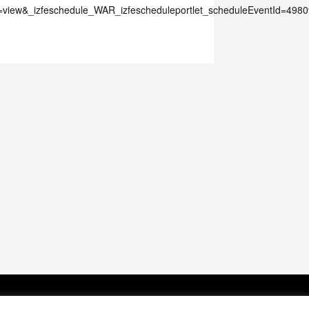
view&_izfeschedule_WAR_izfescheduleportlet_scheduleEventId=4980