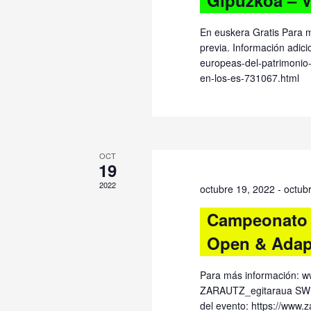
En euskera Gratis Para m
previa. Información adic
europeas-del-patrimonio--
en-los-es-731067.html
OCT
19
2022
octubre 19, 2022
-
octub
Campeonato d
Open & Adap
Para más información: 
ZARAUTZ_egitaraua SWE
del evento: https://www.