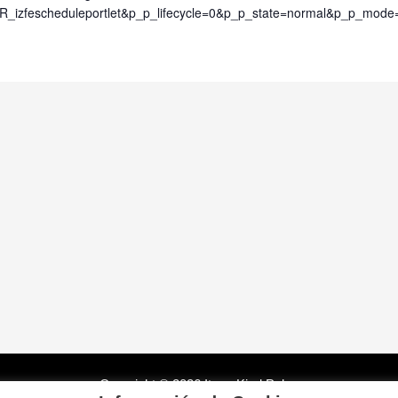
R_izfescheduleportlet&p_p_lifecycle=0&p_p_state=normal&p_p_mode=
Copyright © 2026 Itsas Kirol Poloa