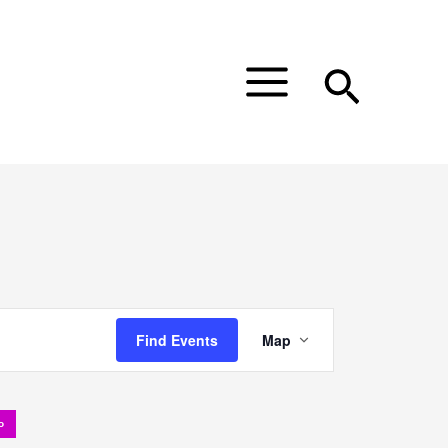
Main
Menu
Event
Find Events
Map
Views
Navigation
o