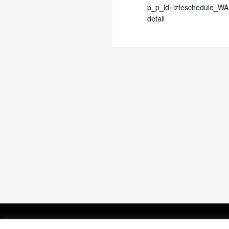
p_p_id=izfeschedule_WA
detail