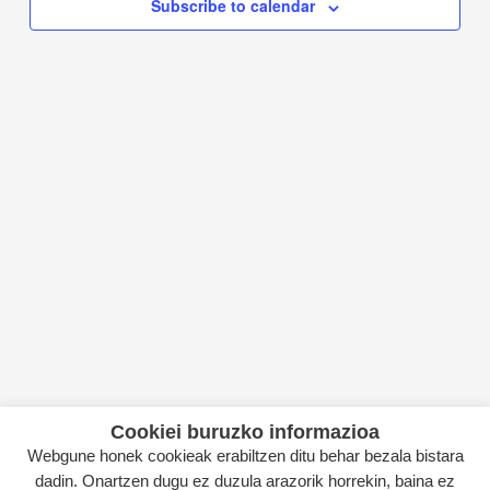
Subscribe to calendar
Cookiei buruzko informazioa
Webgune honek cookieak erabiltzen ditu behar bezala bistara
dadin. Onartzen dugu ez duzula arazorik horrekin, baina ez
Copyright © 2026 Itsas Kirol Poloa