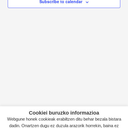
Subscribe to calendar
Cookiei buruzko informazioa
Webgune honek cookieak erabiltzen ditu behar bezala bistara
dadin. Onartzen dugu ez duzula arazorik horrekin, baina ez
Copyright © 2026 Itsas Kirol Poloa